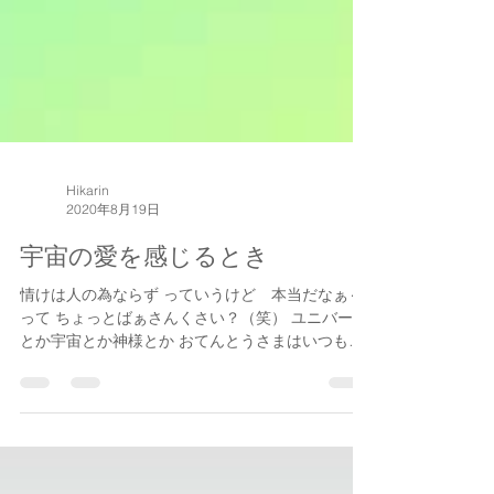
Hikarin
2020年8月19日
宇宙の愛を感じるとき
情けは人の為ならず っていうけど 本当だなぁ～
って ちょっとばぁさんくさい？（笑） ユニバース
とか宇宙とか神様とか おてんとうさまはいつも見
てくれているよ そうは言っても 見てくれているの
がわかる方がいいなぁ～ 励みになるよなぁ～ って