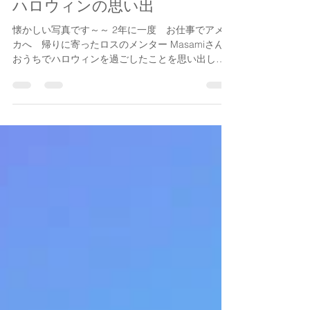
2021年10月31日
ハロウィンの思い出
懐かしい写真です～～ 2年に一度 お仕事でアメリ
カへ 帰りに寄ったロスのメンター Masamiさんの
おうちでハロウィンを過ごしたことを思い出しま
す 画像はMasamiさんちの近くの素敵なエリア
のカフェ もう数年前のものです Masamiさんが選
ぶカフェは...