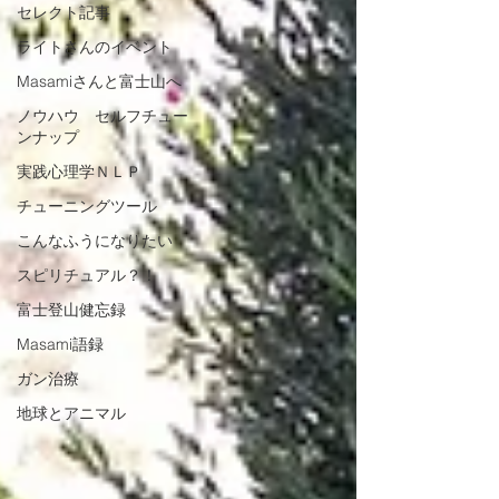
セレクト記事
ライトさんのイベント
Masamiさんと富士山へ
ノウハウ セルフチュー
ンナップ
実践心理学ＮＬＰ
チューニングツール
こんなふうになりたい
スピリチュアル？！
富士登山健忘録
Masami語録
ガン治療
地球とアニマル