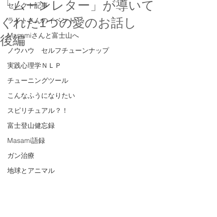
「ムーンレター」が導いて
セレクト記事
くれた1つの愛のお話し
ライトさんのイベント
Masamiさんと富士山へ
後編
ノウハウ セルフチューンナップ
実践心理学ＮＬＰ
チューニングツール
こんなふうになりたい
スピリチュアル？！
富士登山健忘録
Masami語録
ガン治療
地球とアニマル