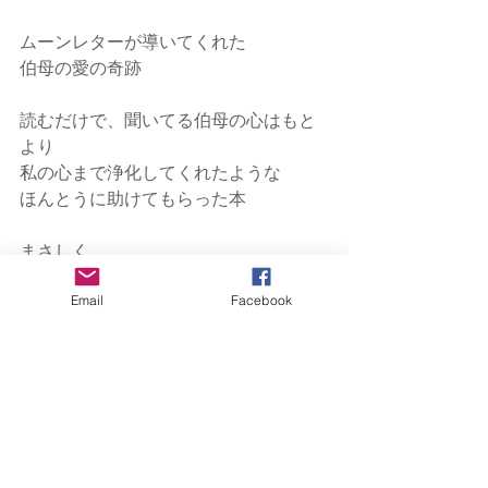
ムーンレターが導いてくれた
伯母の愛の奇跡
読むだけで、聞いてる伯母の心はもと
より
私の心まで浄化してくれたような
ほんとうに助けてもらった本
まさしく
魂の浄化本　ムーンレターの体験でし
Email
Facebook
た
********
出版社のAmesian Booksにて先行予約
をしたのにもかかわらず
Amazonの予約の段階からランキング一