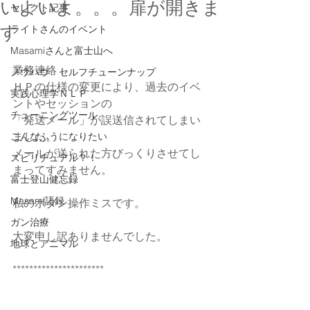
いよいよ。。。扉が開きま
セレクト記事
す
ライトさんのイベント
Masamiさんと富士山へ
業務連絡：
ノウハウ セルフチューンナップ
ＨＰの仕様の変更により、過去のイベ
実践心理学ＮＬＰ
ントやセッションの
チューニングツール
「発送メール」が誤送信されてしまい
ました。
こんなふうになりたい
メールが送られた方びっくりさせてし
スピリチュアル？！
まってすみません。
富士登山健忘録
Masami語録
私のボタン操作ミスです。
ガン治療
大変申し訳ありませんでした。
地球とアニマル
**********************