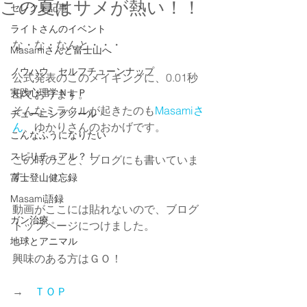
この夏はサメが熱い！！
セレクト記事
ライトさんのイベント
な・な・なんと・・・
Masamiさんと富士山へ
ノウハウ セルフチューンナップ
公式発表のこのメイキングに、0.01秒
実践心理学ＮＬＰ
出ております。
そんなミラクルが起きたのも
Masamiさ
チューニングツール
ん
、ゆかりさんのおかげです。
こんなふうになりたい
スピリチュアル？！
この時のこと、ブログにも書いていま
す。
富士登山健忘録
Masami語録
動画がここには貼れないので、ブログ
ガン治療
トップページにつけました。
地球とアニマル
興味のある方はＧＯ！
→　
ＴＯＰ