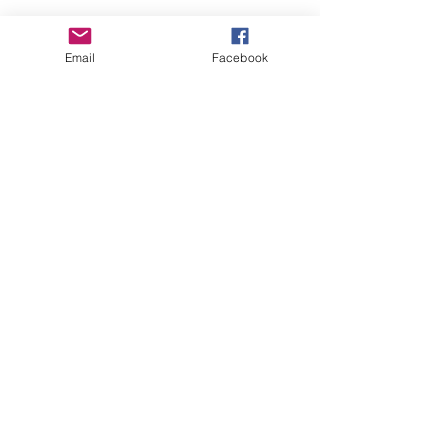
Email
Facebook
上記は一語一句そのように表現されて
いたのではなく
私の要約です。＾＾
（今日は言葉の選び方のお話をしてい
るので、伝えておく）
自分がやっていることが間違いじゃな
いんだ～
伝えてくれてありがたい～～。
とどこまでも謙虚な彼女です。