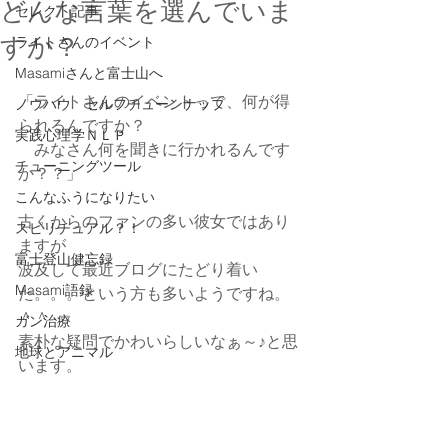
どんな言葉を選んでいま
セレクト記事
すか？
ライトさんのイベント
Masamiさんと富士山へ
「ライトさんのイベントって、何が得
ノウハウ セルフチューンナップ
られるんですか？
実践心理学ＮＬＰ
　みなさん何を聞きに行かれるんです
チューニングツール
か？？」
こんなふうになりたい
古くからのファンの多い彼女ではあり
スピリチュアル？！
ますが
富士登山健忘録
波及して最近ブログにたどり着い
Masami語録
た。。。という方も多いようですね。
＾＾
ガン治療
素朴な疑問でかわいらしいなぁ～♪と思
地球とアニマル
います。