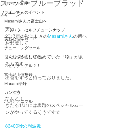
スーパーブルーブラッド
セレクト記事
ムーン
ライトさんのイベント
Masamiさんと富士山へ
実は。。。
ノウハウ セルフチューンナップ
2017年の秋にＬＡの
Masamiさん
の所へ
実践心理学ＮＬＰ
お邪魔して
チューニングツール
ずっと秘蔵して温めていた「物」があ
こんなふうになりたい
るんです。
スピリチュアル？！
富士登山健忘録
出番をずっと待っておりました。
Masami語録
ガン治療
なんと！
地球とアニマル
きたる1/31には表題のスペシャルムー
ンがやってくるそうです☆
86400秒の周波数