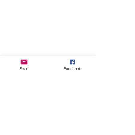
当然、1/31のムーンを浴びてからの準
備となりますので、
Email
Facebook
発送は2月に入ってからとなります。
このソルトは　スーパーデトックス用
です。
あなたをサポートしてくれるパワース
トーンの浄化や
ちょっと小分けしてバッグやお財布の
中