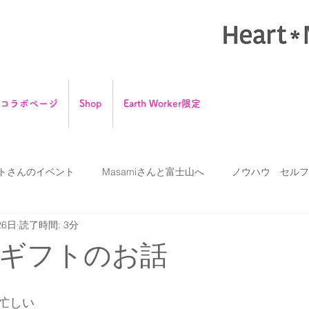
tさんコラボページ
Shop
Earth Worker限定
トさんのイベント
Masamiさんと富士山へ
ノウハウ セルフ
26日
読了時間: 3分
グツール
こんなふうになりたい
スピリチュアル？！
ギフトのお話
地球とアニマル
忙しい