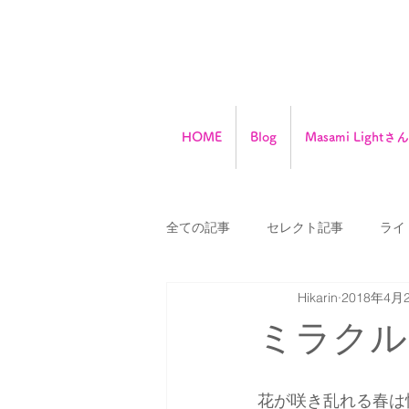
HOME
Blog
Masami Ligh
全ての記事
セレクト記事
ライ
Hikarin
2018年4月
実践心理学ＮＬＰ
チューニン
ミラクル
Masami語録
ガン治療
花が咲き乱れる春は