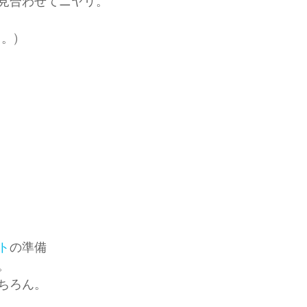
見合わせてニヤリ。
。)
ト
の準備
。
ちろん。