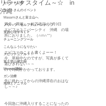
リラックスタイム～☆ in
セレクト記事
沖縄
ライトさんのイベント
Masamiさんと富士山へ
満月、満潮、一粒万倍日の7月9日　
ノウハウ セルフチューンナップ
エピファユニバーシティ　沖縄　の場
実践心理学ＮＬＰ
所におりました。（∩m∩**）
チューニングツール
こんなふうになりたい
エピファのことも書くよーー！
スピリチュアル？！
今、草稿中なのですが、写真が多くて
富士登山健忘録
選びきれない～～
Masami語録
ので時間がかかっております。
ガン治療
先に終わってからの沖縄滞在のおはな
地球とアニマル
し～～♪
今回急に沖縄入りすることになったの