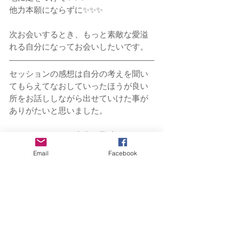
他力本願にならずに✨✨✨
次お会いするとき、もっと素敵な愛溢
れる自分になってお会いしたいです。
セッションの感想は自分の考えを聞い
てもらえてなおしていったほうが良い
所をお話ししながら出せていけた事が
ありがたいと思いました。
びっくりしたのは自分に興味もってな
いという事に気づいた事。
Email
Facebook
自分では興味あると思っていたけどそ
うじゃないんだと目からウロコでし
た。
暗闇の中にいた方が心地よいと思って
いるのは対人関係のトラウマの事をま