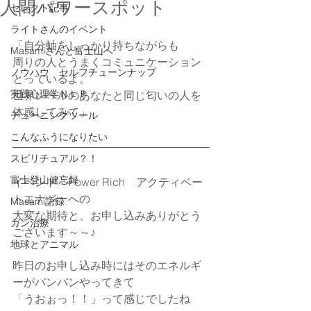
人間パワースポット
セレクト記事
ライトさんのイベント
「自分軸をしっかり持ちながらも
Masamiさんと富士山へ
周りの人とうまくコミュニケーション
ノウハウ セルフチューンナップ
とっているよ。
実践心理学ＮＬＰ
世界レベルのあなたと同じ匂いの人を
体感してみて」
チューニングツール
こんなふうになりたい
スピリチュアル？！
富士登山健忘録
イベント　Power Rich　アクティベー
トエナジーへの
Masami語録
大変な期待と、お申し込みありがとう
ガン治療
ございます～～♪
地球とアニマル
昨日のお申し込み時にはそのエネルギ
ーがバンバンやってきて
「うおぉっ！！」って感じでしたね