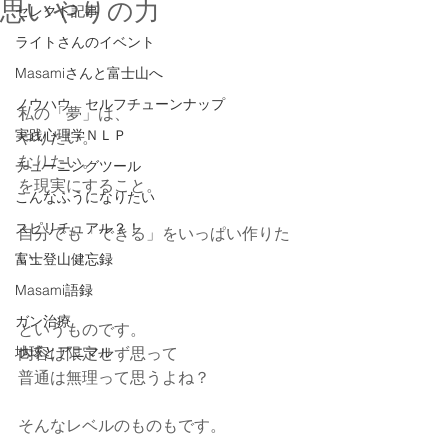
思いやりの力
セレクト記事
ライトさんのイベント
Masamiさんと富士山へ
ノウハウ セルフチューンナップ
私の「夢」は、
実践心理学ＮＬＰ
やりたい。　
なりたい。
チューニングツール
を現実にすること。
こんなふうになりたい
スピリチュアル？！
自分でも「できる」をいっぱい作りた
い。
富士登山健忘録
Masami語録
ガン治療
というものです。
地球とアニマル
内容は限定せず思って
普通は無理って思うよね？
そんなレベルのものもです。