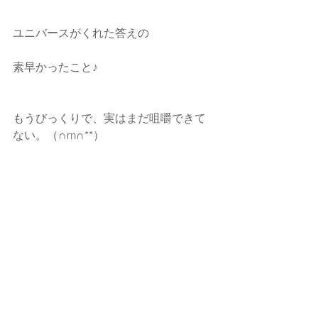
ユニバースがくれた答えの
素早かったこと♪
もうびっくりで、実はまだ咀嚼できて
ない。（∩m∩**）