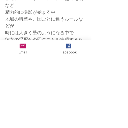
など
精力的に撮影が始まる中
地域の時差や、国ごとに違うルールな
どが
時には大きく壁のようになる中で
彼女の采配が今回のことを実現するた
めに
Email
Facebook
欠かすことのできない存在だったこと
は
言うまでもないところだと思います。
ミーティングにしても
映画の撮影にしても
世界レベルっていうのはすごいなぁっ
て
身近で見させてもらって感じました。