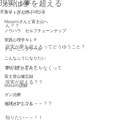
現実は夢を超える
セレクト記事
更新日：
2018年12月5日
ライトさんのイベント
Masamiさんと富士山へ
ん？？
ノウハウ セルフチューンナップ
実践心理学ＮＬＰ
現実が夢を超えるってどうゆうこと？
チューニングツール
こんなふうになりたい
スピリチュアル？！
夢が超えるんじゃなくって
富士登山健忘録
現実が超える？？
Masami語録
ガン治療
どうゆうこと～～？？
地球とアニマル
知りたい～～！！