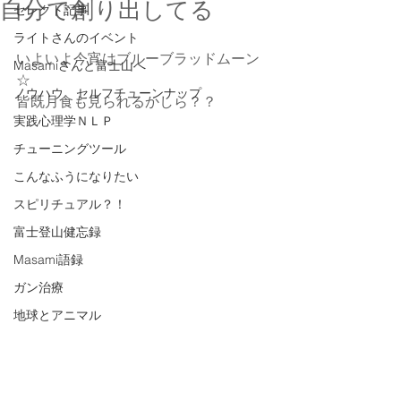
自分で創り出してる
セレクト記事
ライトさんのイベント
いよいよ今宵はブルーブラッドムーン
Masamiさんと富士山へ
☆
ノウハウ セルフチューンナップ
皆既月食も見られるかしら？？
実践心理学ＮＬＰ
チューニングツール
こんなふうになりたい
スピリチュアル？！
富士登山健忘録
Masami語録
ガン治療
地球とアニマル