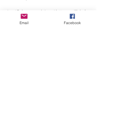
今、過去のその事柄に注目する優先度
は低いと私は考えたの。
Email
Facebook
今の第一優先はあなたが試験の時に最
高のパフォーマンスができること。
それをイメージできること。
そのために必要なことを今日はやって
みたよ。
試験が終わって、そういえばあの不安
を解消したい！って思ったらアプロー
チ可能だよね。
今はその時ではないと私は考えるけ
ど、あなたはどぉ？？」
との説明に心から納得してくれて