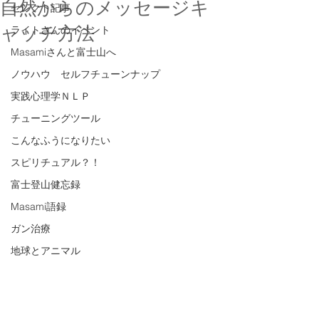
自然からのメッセージキ
セレクト記事
ャッチ方法
ライトさんのイベント
Masamiさんと富士山へ
ノウハウ セルフチューンナップ
実践心理学ＮＬＰ
チューニングツール
こんなふうになりたい
スピリチュアル？！
富士登山健忘録
Masami語録
ガン治療
地球とアニマル