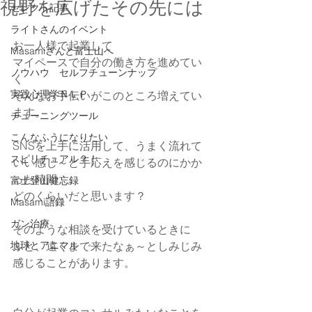
視野を広げたその先には
セレクト記事
ライトさんのイベント
お一人様で起業して
Masamiさんと富士山へ
マイペースで自分の働き方を進めてい
ノウハウ セルフチューンナップ
く
実践心理学ＮＬＰ
そんなお手伝いがこのところ増えてい
ます。
チューニングツール
こんなふうになりたい
SNSを上手に活用して、うまく流れて
スピリチュアル？！
いい感じ～と手応えを感じるのにかか
った時間
富士登山健忘録
どのくらいだと思います？
Masami語録
ガン治療
そのような相談を受けているときに
地球とアニマル
ふと、遠くまで来たなぁ～としみじみ
感じることがあります。