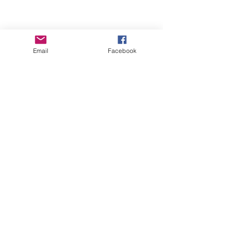
ハッピーを引き寄せるプレミアムなや
つ～～♪
Email
Facebook
海外とかあまり興味のなかった私が
年に一度ロサンセルズに行くんです
よ？
そこに師匠と呼べる方が待っていてく
れます。
そして、心地よいハイグレードな空間
や
（これは安全であるということが大き
な要因でもありますね）
Masamiさんのおうちの領域でもある
マ
ジカルなエリア
を体感している人生。