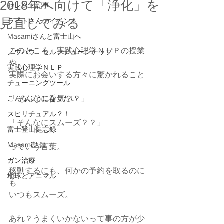
2018年へ向けて「浄化」を
セレクト記事
見直してみる
ライトさんのイベント
Masamiさんと富士山へ
このところ　実践心理学ＮＬＰの授業
ノウハウ セルフチューンナップ
や
実践心理学ＮＬＰ
実際にお会いする方々に驚かれること
チューニングツール
「そんなに呑気？？」
こんなふうになりたい
スピリチュアル？！
「そんなにスムーズ？？」
富士登山健忘録
Masami語録
っていう言葉。
ガン治療
移動するにも、何かの予約を取るのに
地球とアニマル
も
いつもスムーズ。
あれ？うまくいかないって事の方が少