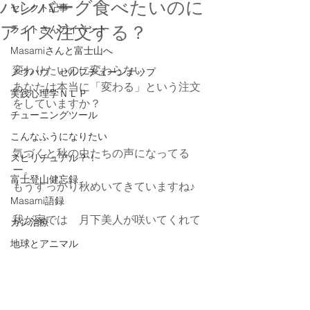
ハンバーグ食べたいのに
セレクト記事
アイス注文する？
ライトさんのイベント
Masamiさんと富士山へ
変わりたいのに変わらない
ノウハウ セルフチューンナップ
あなたは本当に「変わる」という注文
実践心理学ＮＬＰ
をしていますか？
チューニングツール
こんなふうになりたい
気づくと秋の虫たちの声になってる
スピリチュアル？！
ー。
富士登山健忘録
もうすっかり秋めいてきていますね♪
Masami語録
我が家では　月下美人が咲いてくれて
ガン治療
地球とアニマル