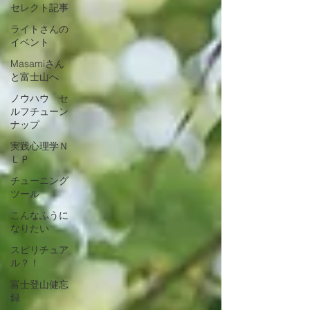
セレクト記事
ライトさんの
イベント
Masamiさん
と富士山へ
ノウハウ セ
ルフチューン
ナップ
実践心理学Ｎ
ＬＰ
チューニング
ツール
こんなふうに
なりたい
スピリチュア
ル？！
富士登山健忘
録